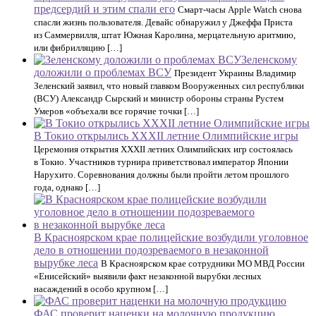
предсердий и этим спали его
Смарт-часы Apple Watch снова
спасли жизнь пользователя. Девайс обнаружил у Джеффа Приста
из Саммервилля, штат Южная Каролина, мерцательную аритмию,
или фибрилляцию […]
Зеленскому
доложили о проблемах ВСУ
Президент Украины Владимир
Зеленский заявил, что новый главком Вооруженных сил республики
(ВСУ) Александр Сырский и министр обороны страны Рустем
Умеров «объехали все горячие точки […]
В Токио открылись XXXII летние Олимпийские игры
Церемония открытия XXXII летних Олимпийских игр состоялась
в Токио. Участников турнира приветствовал император Японии
Нарухито. Соревнования должны были пройти летом прошлого
года, однако […]
В Красноярском крае полицейские возбудили уголовное
дело в отношении подозреваемого в незаконной
вырубке леса
В Красноярском крае сотрудники МО МВД России
«Енисейский» выявили факт незаконной вырубки лесных
насаждений в особо крупном […]
ФАС проверит наценки на молочную продукцию