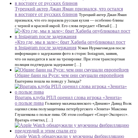
Турецкий актер Джан Яман признался, что остался
в восторге от русских блинов
Турецкий актер Джан Яман
признался, что его поразила русская кухня — особенно блины
с черной и красной икрой. Его слова передает «Пятый […]
«Кто где, мы в зале»: брат Хабиба опубликовал пост
в Instagram после задержания
Усман Нурмагомедов после
информации о задержании фото в сторис Instagram, заявив,
что он находится в зале на тренировке. При этом транспортная
полиция подтвердила задержание […]
Общие бани на Руси: чем они смущали европейцев
Екатерина пошла на поводу у Запада?
Вратарь клуба РПЛ оценил слова игрока «Зенита»
о пользе пива
Голкипер махачкалинского «Динамо» Давид Волк
оценил слова полузащитника петербургского «Зенита» Максима
Глушенкова о пользе пива. Об этом сообщает «Спорт-Экспресс».
Вратарь отметил, […]
Apple Watch обнаружили у мужчины фибрилляцию