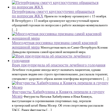
Петербуржцы смогут круглосуточно обращаться
по вопросам ЖКХ
Прием по телефону организуют с 15 ноября.
В Петербурге с 15 ноября организуют круглосуточный прием
обращений горожан по вопросам о работе жилищно-коммунального
[…]
Многодетная россиянка признана самой красивой
женщиной мира
Многодетная мать из Санкт-Петербурга Ксения
Давыдова признана самой красивой женщиной мира.
Врач предупредила об опасности лечебного голодания
Лечебное голодание иногда могут назначать пациентам, однако
некоторым людям оно строго противопоказано, рассказала терапевт,
специалист здорового образа жизни платформы корпоративного […]
Фигуристы Хабибуллина и Княжук перешли в группу
Мозер
Фигуристы Наталья Хабибуллина и Илья Княжук,
выступающие в соревнования спортивных пар, перешли
в тренерский штаб Нины Мозер. Об этом спортсмены рассказали
ТАСС. Ранее фигуристы […]