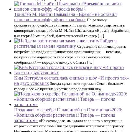
Триллер М. Найта Шьямалана «Время» не оставил
шансов спин-оффу «Броска кобры»
По-разному
складывается судьба двух главных премьер. Успешно стартовала в
кинопрокате новая работа М. Найта Шьямалана «Время». Заработав
в четверг 32 млн рублей, фантастический триллер […]
Найдена
растительная замена желатину
Стремление минимизировать
потребление продукции животного происхождения — неважно,
по причинам морального характера или из экологических
соображений — породило важную область […]
Ким Кэттролл согласилась сняться в шоу «И просто так»
на двух условиях
Звезда культового сериала «Секс в большом
городе» все же приняла участие в продолжении шоу.
Поздняков о серебре Галашиной на Олимпиаде-2020:
«Копилка сборной распечатана! Теперь — погоня
за золотом»
«На самом деле, мы ждали хорошего выступления
от российских стрелков. Они традиционно открывают программу
Олимпийских игр. Мы надеялись на успешное выступление, […]