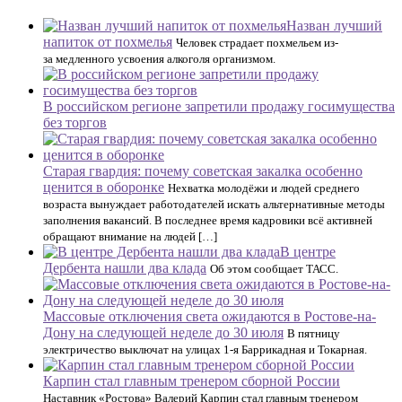
Назван лучший
напиток от похмелья
Человек страдает похмельем из-
за медленного усвоения алкоголя организмом.
В российском регионе запретили продажу госимущества
без торгов
Старая гвардия: почему советская закалка особенно
ценится в оборонке
Нехватка молодёжи и людей среднего
возраста вынуждает работодателей искать альтернативные методы
заполнения вакансий. В последнее время кадровики всё активней
обращают внимание на людей […]
В центре
Дербента нашли два клада
Об этом сообщает ТАСС.
Массовые отключения света ожидаются в Ростове-на-
Дону на следующей неделе до 30 июля
В пятницу
электричество выключат на улицах 1-я Баррикадная и Токарная.
Карпин стал главным тренером сборной России
Наставник «Ростова» Валерий Карпин стал главным тренером