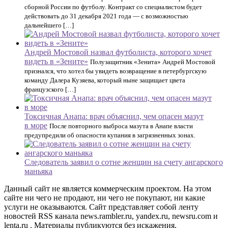
сборной России по футболу. Контракт со специалистом будет
действовать до 31 декабря 2021 года — с возможностью
дальнейшего […]
Андрей Мостовой назвал футболиста, которого хочет
видеть в «Зените»
Полузащитник «Зенита» Андрей Мостовой
признался, что хотел бы увидеть возвращение в петербургскую
команду Далера Кузяева, который ныне защищает цвета
французского […]
Токсичная Анапа: врач объяснил, чем опасен мазут
в море
После повторного выброса мазута в Анапе власти
предупредили об опасности купания в загрязненных зонах.
Следователь заявил о сотне женщин на счету ангарского
маньяка
Данный сайт не является коммерческим проектом. На этом
сайте ни чего не продают, ни чего не покупают, ни какие
услуги не оказываются. Сайт представляет собой ленту
новостей RSS канала news.rambler.ru, yandex.ru, newsru.com и
lenta.ru . Материалы публикуются без искажения,