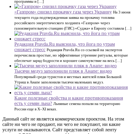
программы и […]
«Газпром» снизил прокачку газа через Украину
На 3 июня
текущего года подтвержденная заявка на прокачку топлива
российского энергетического холдинга «Газпром» через
газоизмерительную станцию (ГИС) «Суджа» в Европу составила […]
Редакция Pravda.Ru выяснила, что йога по утрам
снижает стресс
Редакция Pravda.Ru со ссылкой на экспертов
перечислила простые, но эффективные утренние ритуалы, которые
обеспечат заряд бодрости и хорошее самочувствие на весь […]
Тысячи медуз заполонили пляж в Анапе: видео
Популярный среди туристов и местных жителей пляж Большой
Утриш в Анапе заполонили тысячи маленьких медуз.
Какие полезные свойства и какие противопоказания
есть у семян льна?
Льняные семена попали на территорию
России еще в X–XI веках.
Данный сайт не является коммерческим проектом. На этом
сайте ни чего не продают, ни чего не покупают, ни какие
услуги не оказываются. Сайт представляет собой ленту