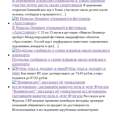
В церемонии открытия Олимпиады в Токио приняли
участие почти шесть тысяч спортсменов
В церемонии
открытия Олимпийских игр в Токио участвуют около десяти тысяч
человек, сообщили в оргкомитете […]
В Никола-Ленивце открывается фестиваль
«Архстояние»
С 23 по 25 июля в арт-парке «Никола-Ленивец»
пройдет Международный фестиваль ландшафтных объектов
«Архстояние». Гостей ждут перформансы известных современных
художников, концерты и три […]
Подполье сообщило о серии взрывов около киевского
аэропорта
Рубль упал к доллару и
евро
Как пишет RT, курс доллара вырос до 74,43 рубля, а евро
поднялся до 87,62 рубля.
“Коммерсант” рассказал об уникальном исследовании,
сыгравшем важную роль в деле Фургала
Расследуя дело
Фургала, СКР впервые применил новейшую методику проверки
показаний обвиняемого на предмет их достоверности.
Использованные в исследовании зарубежные компьютерные