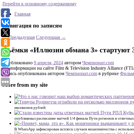
Перейти к основному содержимому
Главная
Навигация по записям
←
Предыдущая
Следующая
→
Съёмки «Иллюзии обмана 3» стартуют 
Опубликовано
9 апреля, 2024
автором
Чемпионат.com
По информации на сайте Film & Television Industry Alliance (F
Запись опубликована автором
Чемпионат.com
в рубрике
Фильм
More from my site
миллионов рублей.
опубликовал расписание матчей 1/4 финала Пути регионов и ответны
В WhatsApp зафиксирован всплеск случаев мошенничества с использо