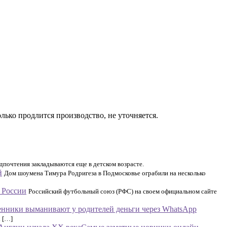
олько продлится производство, не уточняется.
почтения закладываются еще в детском возрасте.
й
Дом шоумена Тимура Родригеза в Подмосковье ограбили на несколько
 России
Российский футбольный союз (РФС) на своем официальном сайте
шенники выманивают у родителей деньги через WhatsApp
х […]