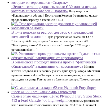
«Зенит» готов предложить около € 30 млн за игрока,
которым интересовался «Спартак»
Полузащитник
«Бешикташа» и сборной Португалии Жедсон Фернандеш может
продолжить карьеру в Российской […]
В Туле водоканал расторг договор с управляющей
компанией за долги
В Туле управляющая компания ООО
"Внешстрой-Коммунсервис" не выплатила долг перед АО
"Тулагорводоканал". В связи с этим с 1 декабря 2021 года с
организацией в […]
В Ульяновске проходят пикеты против “фактически
обязательной” вакцинации от коронавируса
Многие
жители недовольны недавним указом врио губернатора. Местный
правозащитник Игорь Топорков рассказал изданию , что пикет
проходит на улице Гончарова в областном центре. Протестующая
[…]
Самые злые масл-кары 62-го: Plymouth Fury Super Stock
413 и Ford Galaxie 406 Lightweight
Недавно мы рассказали
вам о главном противостоянии масл-каров 1963 года: Chevrolet