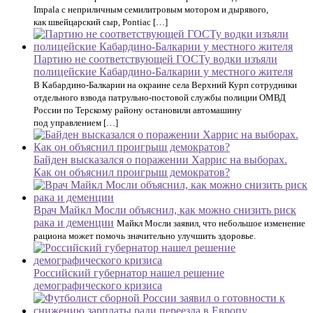
Impala с неприличным семилитровым мотором и дырявого,
как швейцарский сыр, Pontiac […]
Партию не соответствующей ГОСТу водки изъяли
полицейские Кабардино-Балкарии у местного жителя
В Кабардино-Балкарии на окраине села Верхний Курп сотрудники
отдельного взвода патрульно-постовой службы полиции ОМВД
России по Терскому району остановили автомашину
под управлением […]
Байден высказался о поражении Харрис на выборах.
Как он объяснил проигрыш демократов?
Врач Майкл Мосли объяснил, как можно снизить риск
рака и деменции
Майкл Мосли заявил, что небольшое изменение
рациона может помочь значительно улучшить здоровье.
Российский губернатор нашел решение
демографического кризиса